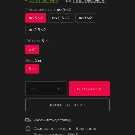
Есть в наличии
Нашли дешевле?
Площадь стен:
до 5 м2
до 5 м2
до 0,5 м2
до 1 м2
до 2.5 м2
Объём:
5 кг
5 кг
Вес:
5 кг
5 кг
В КОРЗИНУ
КУПИТЬ В 1 КЛИК
Рассчитать доставку
Самовывоз сегодня - бесплатно
Доставка завтра - 390 ₽