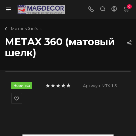
0
Матовый шёлк
METAX 360 (матовый
шелк)
Новинка
Артикул:
MTX-1-5